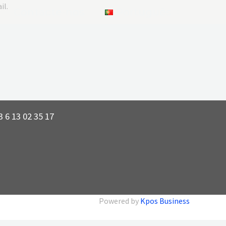
il.
Contacte-nos
Português
 6 13 02 35 17
Powered by
Kpos Business