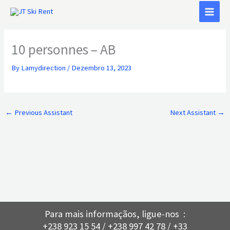
Skip
to
content
10 personnes – AB
By
Lamydirection
/
Dezembro 13, 2023
←
Previous Assistant
Next Assistant
→
Para mais informaçãos, ligue-nos :
+238 923 15 54 / +238 997 42 78 / +33