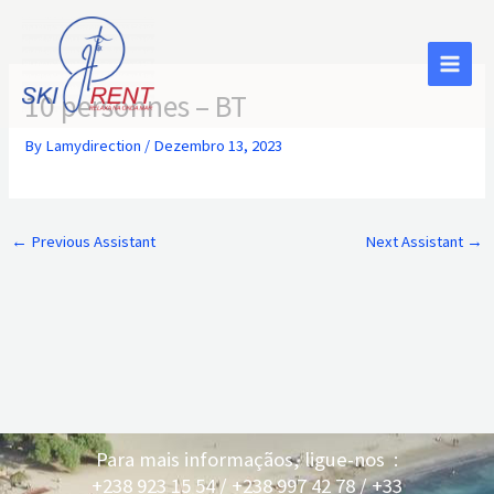
Skip
to
content
10 personnes – BT
By
Lamydirection
/
Dezembro 13, 2023
←
Previous Assistant
Next Assistant
→
Para mais informaçãos, ligue-nos :
+238 923 15 54 / +238 997 42 78 / +33