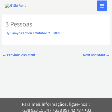
Skip
to
content
3 Pessoas
By
Lamydirection
/
Outubro 23, 2023
←
Previous Assistant
Next Assistant
→
Para mais informaçãos, ligue-nos :
+238 923 15 54 / +238 997 42 78 / +33