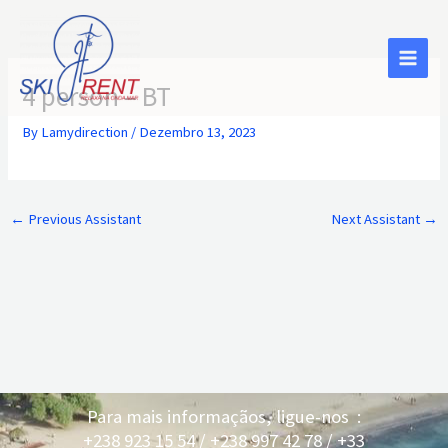
Skip
to
content
4 person – BT
By
Lamydirection
/
Dezembro 13, 2023
←
Previous Assistant
Next Assistant
→
Para mais informaçãos, ligue-nos :
+238 923 15 54 / +238 997 42 78 / +33