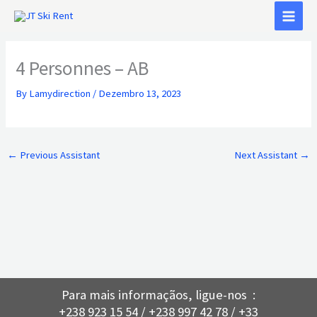
Skip
to
content
4 Personnes – AB
By
Lamydirection
/
Dezembro 13, 2023
←
Previous Assistant
Next Assistant
→
Para mais informaçãos, ligue-nos :
+238 923 15 54 / +238 997 42 78 / +33