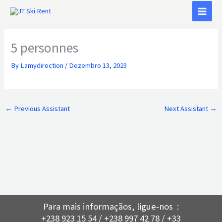
Skip
to
content
5 personnes
By
Lamydirection
/
Dezembro 13, 2023
←
Previous Assistant
Next Assistant
→
Para mais informaçãos, ligue-nos :
+238 923 15 54 / +238 997 42 78 / +33