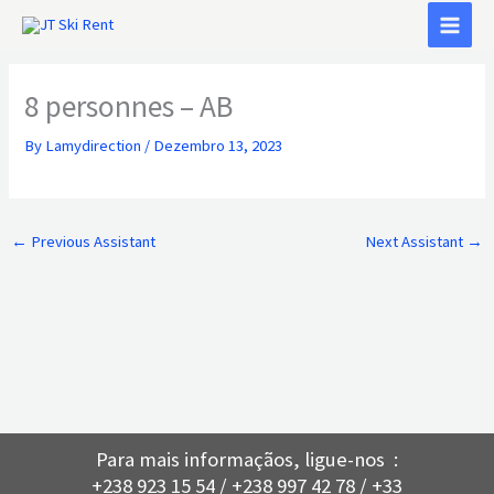
Skip
to
content
8 personnes – AB
By
Lamydirection
/
Dezembro 13, 2023
←
Previous Assistant
Next Assistant
→
Para mais informaçãos, ligue-nos :
+238 923 15 54 / +238 997 42 78 / +33