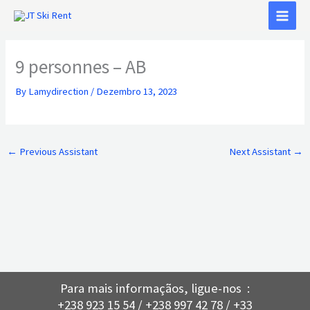
Skip
to
content
9 personnes – AB
By
Lamydirection
/
Dezembro 13, 2023
←
Previous Assistant
Next Assistant
→
Para mais informaçãos, ligue-nos :
+238 923 15 54 / +238 997 42 78 / +33