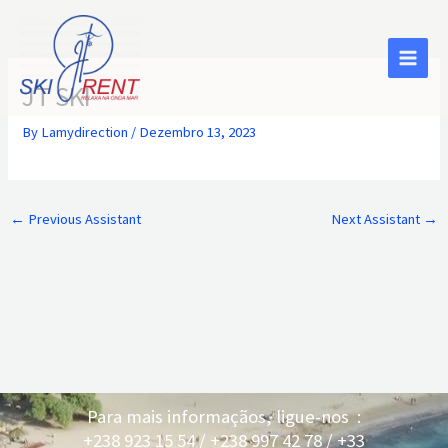
Skip
to
content
JT SKI
By
Lamydirection
/
Dezembro 13, 2023
←
Previous Assistant
Next Assistant
→
Para mais informaçãos, ligue-nos :
+238 923 15 54 / +238 997 42 78 / +33