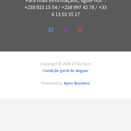
Para mais informaçãos, ligue-nos :
+238 923 15 54 / +238 997 42 78 / +33
6 13 02 35 17
Copyright © 2026 JT Ski Rent
Condição geral de aluguer
Powered by
Kpos Business