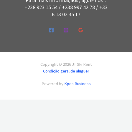
Para mais informaçãos, ligue-nos :
+238 923 15 54 / +238 997 42 78 / +33
6 13 02 35 17
Copyright © 2026 JT Ski Rent
Condição geral de aluguer
Powered by
Kpos Business