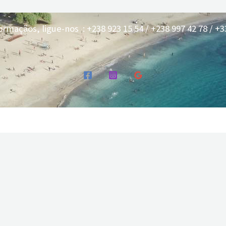
ormaçãos, ligue-nos : +238 923 15 54 / +238 997 42 78 / +33