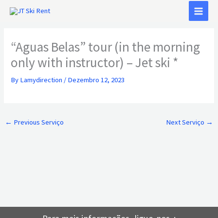
Skip
to
content
“Aguas Belas” tour (in the morning
only with instructor) – Jet ski *
By
Lamydirection
/
Dezembro 12, 2023
←
Previous Serviço
Next Serviço
→