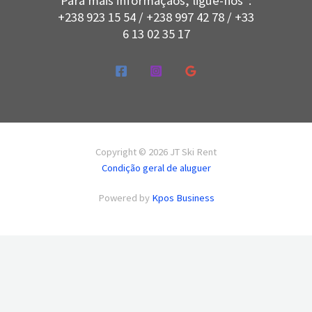
Para mais informaçãos, ligue-nos :
+238 923 15 54 / +238 997 42 78 / +33
6 13 02 35 17
Copyright © 2026 JT Ski Rent
Condição geral de aluguer
Powered by
Kpos Business