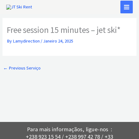
Skip
to
content
Free session 15 minutes – jet ski*
By
Lamydirection
/
Janeiro 24, 2025
←
Previous Serviço
Para mais informaçãos, ligue-nos :
+238 923 15 54 / +238 997 42 78 / +33