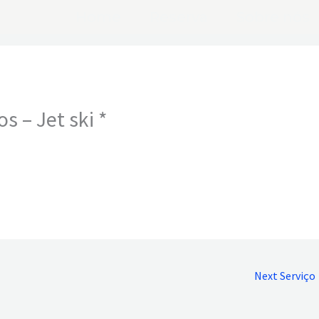
Home
Reserva
Sobre nós
s – Jet ski *
Next Serviço