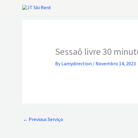
Skip
to
content
Sessaō livre 30 minuto
By
Lamydirection
/
Novembro 14, 2023
←
Previous Serviço