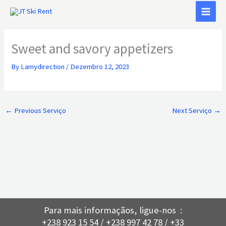
Skip
to
content
Sweet and savory appetizers
By
Lamydirection
/
Dezembro 12, 2023
←
Previous Serviço
Next Serviço
→
Para mais informaçãos, ligue-nos :
+238 923 15 54 / +238 997 42 78 / +33