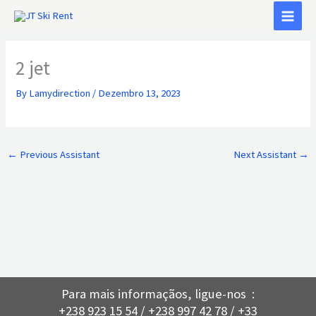
Skip
to
content
2 jet
By
Lamydirection
/
Dezembro 13, 2023
←
Previous Assistant
Next Assistant
→
Para mais informaçãos, ligue-nos :
+238 923 15 54 / +238 997 42 78 / +33