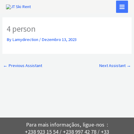
Skip
to
content
4 person
By
Lamydirection
/
Dezembro 13, 2023
←
Previous Assistant
Next Assistant
→
Para mais informaçãos, ligue-nos :
+238 923 15 54 / +238 997 42 78 / +33