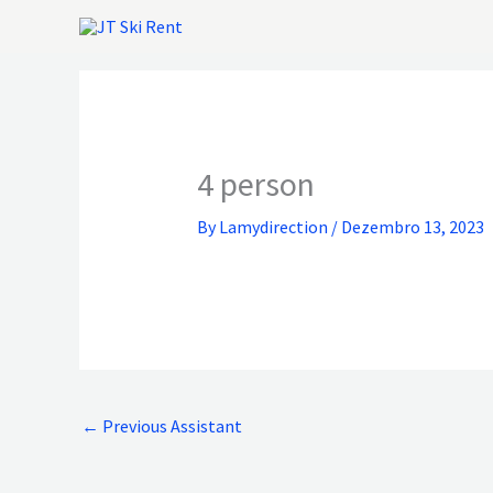
Skip
to
content
4 person
By
Lamydirection
/
Dezembro 13, 2023
←
Previous Assistant