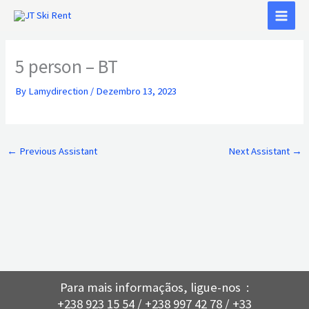
Skip
to
content
5 person – BT
By
Lamydirection
/
Dezembro 13, 2023
←
Previous Assistant
Next Assistant
→
Para mais informaçãos, ligue-nos :
+238 923 15 54 / +238 997 42 78 / +33