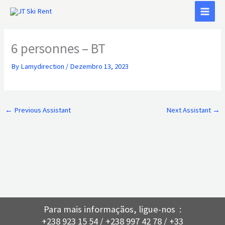
Skip
to
content
6 personnes – BT
By
Lamydirection
/
Dezembro 13, 2023
←
Previous Assistant
Next Assistant
→
Para mais informaçãos, ligue-nos :
+238 923 15 54 / +238 997 42 78 / +33