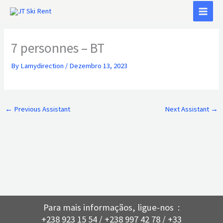
Skip
to
content
7 personnes – BT
By
Lamydirection
/
Dezembro 13, 2023
←
Previous Assistant
Next Assistant
→
Para mais informaçãos, ligue-nos :
+238 923 15 54 / +238 997 42 78 / +33