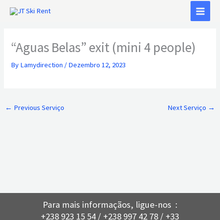
Skip
to
content
“Aguas Belas” exit (mini 4 people)
By
Lamydirection
/
Dezembro 12, 2023
←
Previous Serviço
Next Serviço
→
Para mais informaçãos, ligue-nos :
+238 923 15 54 / +238 997 42 78 / +33