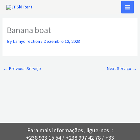
Skip
to
content
Banana boat
By
Lamydirection
/
Dezembro 12, 2023
←
Previous Serviço
Next Serviço
→
Para mais informaçãos, ligue-nos :
+238 923 15 54 / +238 997 42 78 / +33