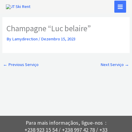
Skip
to
content
Champagne “Luc belaire”
By
Lamydirection
/
Dezembro 15, 2023
←
Previous Serviço
Next Serviço
→
Para mais informaçãos, ligue-nos :
+238 923 15 54 / +238 997 42 78 / +33